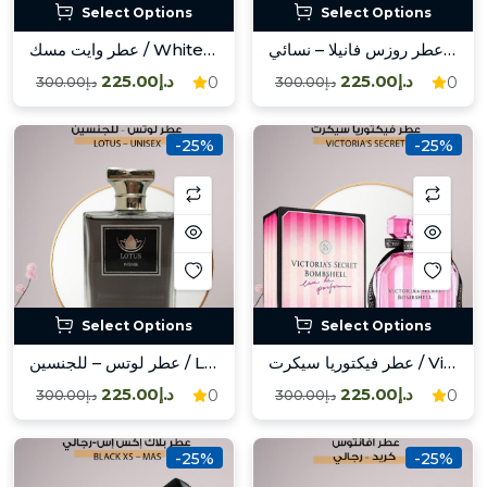
Select Options
Select Options
عطر روزس فانيلا – نسائي / Roses Vanilla – Fem
عطر وايت مسك / White Musk
د.إ225.00
د.إ225.00
0
0
د.إ300.00
د.إ300.00
-25%
-25%
Select Options
Select Options
عطر فيكتوريا سيكرت / Victoria’s Secret
عطر لوتس – للجنسين / Lotus – Unisex
د.إ225.00
د.إ225.00
0
0
د.إ300.00
د.إ300.00
-25%
-25%