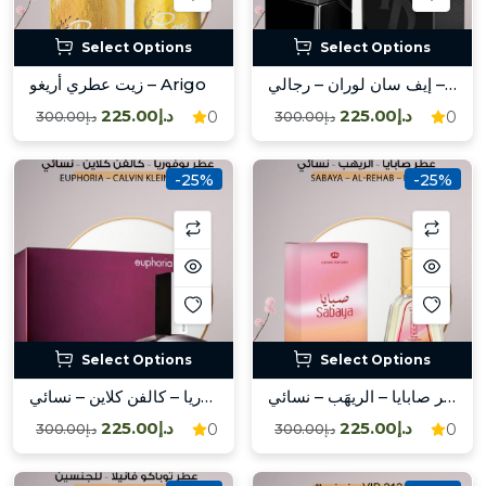
Select Options
Select Options
عطر جاز – إيف سان لوران – رجالي / Jazz – Yves Saint Laurent – Mas
زيت عطري أريغو – Arigo
د.إ225.00
د.إ225.00
0
0
د.إ300.00
د.إ300.00
-25%
-25%
Select Options
Select Options
عطر صابايا – الريهَب – نسائي / Sabaya – Al-Rehab – Fem
زيت عطري يوفوريا – كالفن كلاين – نسائي / Euphoria – Calvin Klein – Fem
د.إ225.00
د.إ225.00
0
0
د.إ300.00
د.إ300.00