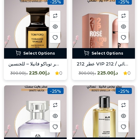
-25%
-25%
Select Options
Select Options
عطر 212 VIP روز – نسائي / 212 VIP Rose – Fem
عطر توباكو فانيلا – للجنسين / Tobacco Vanille – Unisex
د.إ225.00
د.إ225.00
0
0
د.إ300.00
د.إ300.00
-25%
-25%