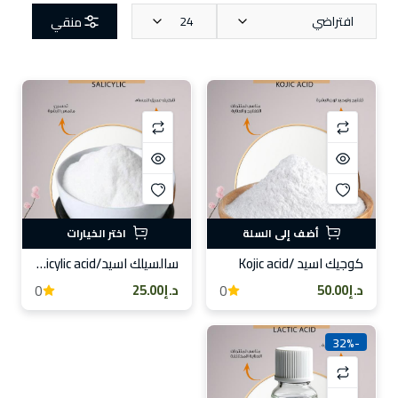
افتراضي
24
منقي
أضف إلى السلة
اختر الخيارات
كوجيك اسيد /Kojic acid
سالسيلك اسيد/Salicylic acid
0
0
د.إ50.00
د.إ25.00
-32%