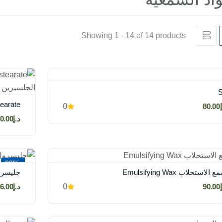
Showing 1 - 14 of 14 products
80
0
د.إ70.00
-30%
 الاستحلاب Emulsifying Wax
جليسرول مونو
90
0
د.إ56.00