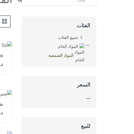
الفئات
جميع الفئات
المواد الخام
Ss
المواد الشمعية
د.إ.00
السعر
—
شمع
د.إ.00
للبيع