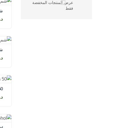
عرض المنتجات المخفضة
فقط
شمع
د.إ.00
شمع
د.إ.00
50
د.إ.00
ohol