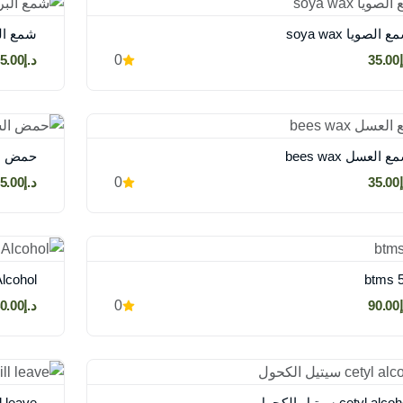
 الصويا soya wax
شمع البرافين
35
0
د.إ35.00
 العسل bees wax
حمض الشمع d
35
0
د.إ35.00
btms 
aryl Alcohol
90
0
د.إ40.00
cetyl alc سيتيل الكحول
cid will leave