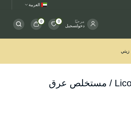
العربية
مرحبًا
0
0
دخولتسجيل
Licorice Oil Extract / مستخلص عرق